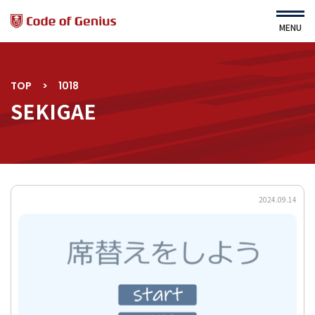
MENU
TOP
>
1018
HOME
About Us
SEKIGAE
運営会社
Service
ニュース
コース・カリキュラム
よくある質問
すてむくらぶ（園児対象）
利用規約
2024.09.14
プライバシーポリシー
サイトマップ
コース一覧
ｾﾙﾌスタディ詳細