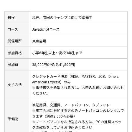
日程
現在、次回のキャンプに向けて準備中
コース
JavaScriptコース
開催場所
東京会場
参加資格
小学6年生以上～高校3年生まで
参加費
38,000円(税込み41,800円)
クレジットカード決済（VISA、MASTER、JCB、Diners、
American Express）のみ
支払方法
※銀行振込を希望される方は、お申込み後にお問い合わせ
ください。
筆記用具、交通費、ノートパソコン、タブレット
※東京会場に参加する方のみノートパソコンのレンタルで
きます（別途2,500円必要）
準備物
※ノートパソコンをお持込される方は、PCの推奨スペッ
クの確認をしてからお申込みください