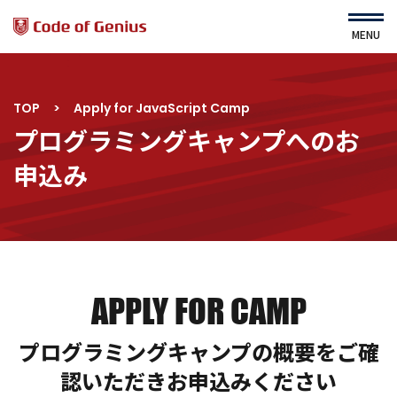
MENU
TOP
>
Apply for JavaScript Camp
HOME
About Us
プログラミングキャンプへのお
運営会社
Service
申込み
ニュース
コース・カリキュラム
よくある質問
すてむくらぶ（園児対象）
利用規約
プライバシーポリシー
サイトマップ
APPLY FOR CAMP
プログラミングキャンプの概要をご確
コース一覧
ｾﾙﾌスタディ詳細
認いただき
お申込みください